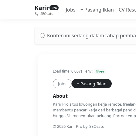
Karir
Pro
Jobs
+ Pasang Iklan
CV Res
By. SEOsatu
Konten ini sedang dalam tahap pemba
Load time:
0.007s
· env :
Pro
Jobs
+ Pasang Iklan
About
Karir Pro situs lowongan kerja remote, freela
membantu pencari kerja dari berbagai pendidi
hingga S1, menemukan peluang. Partner emplo
© 2026 Karir Pro by. SEOsatu