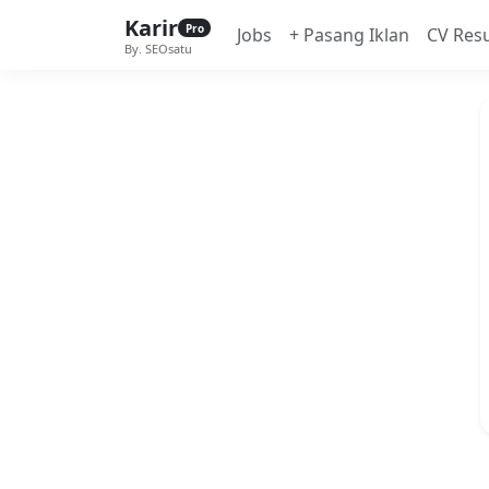
Karir
Pro
Jobs
+ Pasang Iklan
CV Res
By. SEOsatu