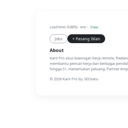
Load time:
0.005s
· env :
Pro
Jobs
+ Pasang Iklan
About
Karir Pro situs lowongan kerja remote, freela
membantu pencari kerja dari berbagai pendidi
hingga S1, menemukan peluang. Partner emplo
© 2026 Karir Pro by. SEOsatu