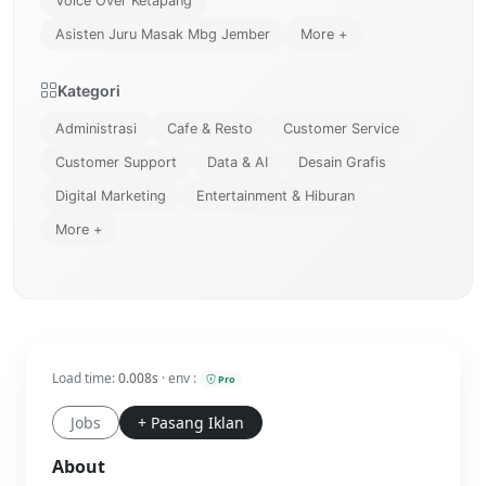
Voice Over Ketapang
Asisten Juru Masak Mbg Jember
More +
Kategori
Administrasi
Cafe & Resto
Customer Service
Customer Support
Data & AI
Desain Grafis
Digital Marketing
Entertainment & Hiburan
More +
Load time:
0.008s
· env :
Pro
Jobs
+ Pasang Iklan
About