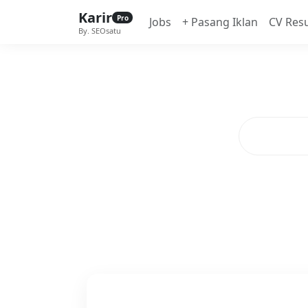
Karir
Pro
Jobs
+ Pasang Iklan
CV Res
By. SEOsatu