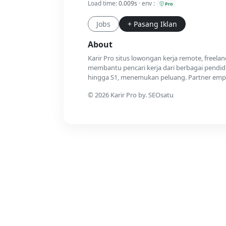
Load time:
0.009s
· env :
Pro
Jobs
+ Pasang Iklan
About
Karir Pro situs lowongan kerja remote, freela
membantu pencari kerja dari berbagai pendidi
hingga S1, menemukan peluang. Partner emplo
© 2026 Karir Pro by. SEOsatu