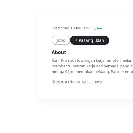
Load time:
0.006s
· env :
Pro
Jobs
+ Pasang Iklan
About
Karir Pro situs lowongan kerja remote, freela
membantu pencari kerja dari berbagai pendidi
hingga S1, menemukan peluang. Partner emplo
© 2026 Karir Pro by. SEOsatu