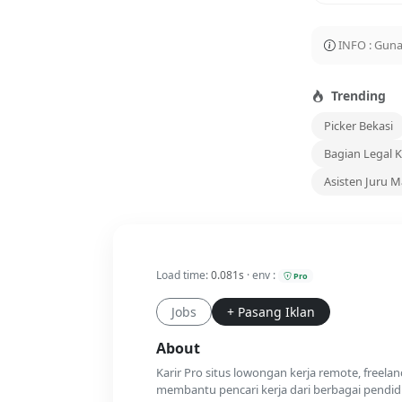
INFO : Guna
Trending
Picker Bekasi
Bagian Legal 
Asisten Juru 
Load time:
0.081s
· env :
Pro
Jobs
+ Pasang Iklan
About
Karir Pro situs lowongan kerja remote, freela
membantu pencari kerja dari berbagai pendidi