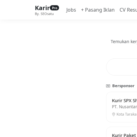
Karir
Pro
Jobs
+ Pasang Iklan
CV Res
By. SEOsatu
Temukan kerj
Bersponsor
Kurir SPX S
PT. Nusantar
Kota Tarakan
Kurir Paket