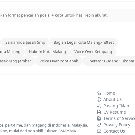
kan format pencarian
posisi + kota
untuk hasil lebih akurat.
Samarinda Ijasah Smp
Bagian Legal Kota Malangxh3test
Kota Malang
Hukum Kota Malang
Voice Over Ketapang
Masak Mbg Jember
Voice Over Pontianak
Operator Gudang Sukohar
Home
About Us
Pasang Iklan
CV Resume
Terms of Servic
Privacy Policy
nce, part-time, dan magang di Indonesia, Malaysia.
kan, mulai dari non-skill, lulusan SMA/SMK
Contact Us